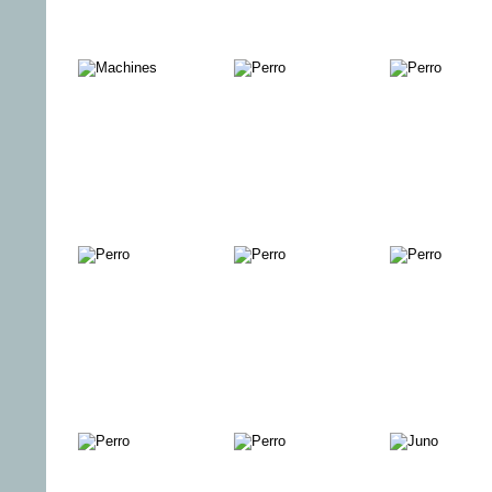
Loriot -
The Fall - Tod
Alarmstufe
Weihnachten
in Belfast -
Rot &
bei
Staffel 1-3
Alarmstufe
Hoppenstedts
Rot 2
Happily
MATTHIAS &
DEAR
Divorced - Die
MAXIME
FUTURE
komplette
CHILDRE
Serie
Die Liebe des
Ganz schön
Baseballsc
Hans Albers
Berlin!