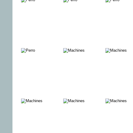
Babelsberg –
Ersten: G
Science Fiction
aus der 
aus der DDR
Vertreibung ins
ZUHURS
BAGHDAD
Paradies
TÖCHTER
MY SHA
GARAGENVOLK
Tee mit
Solang no
Mussolini
Untern Li