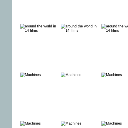
SEASIDE
CHOPIN - Ich
13. Kurdi
SPECIAL - Ein
fürchte mich
Filmfestiva
Liebesbrief an
nicht vor der
Großbritannien
Dunkelheit
9. Edition des
12. Kurdisches
FEMMINIL
Italian Film
Filmfestival
PLURALE
Festival Berlin
2022
VERLORENE
WHISPER OF
WO IST
ILLUSIONEN
WAR / STILLE
GOTT?