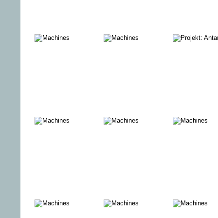
DRAUCLA
ABOVE THE
Bigger
TRIPLE
SHADOWS
FEATURE
Der
Cinema
Projekt:
Sportpenner
Favorites:
Antarktis
SKIN DEEP –
MÄNNER
HABEN’S
AUCH NICHT
LEICHT
Cinema
TE ATA –
Cinema
Favorites: DIE
STIMME
Favorites: