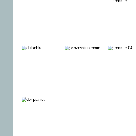
HELD - DIE
BEI
LIEBE DES
MAISCH
OTTO WEIDT
DER KANAL
Cinema
MANN IM
Favorites:
SPAGAT
EDDIE AND
THE
CRUISERS
DUTSCHKE
PRINZESSINNENBAD
SOMMER 