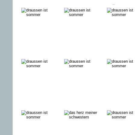
WER
SCHWARZBROT
HÖRE ME
AUFGIBT IST
IN THAILAND
STIMME
TOT
DIE KLEINEN
DER GUTE
DER BAU
UND DIE
GÖRING
UND DER
BÖSEN
PRINZ
MAT
JEAN PAUL
SEXarbeit
GAULTIER
ARBEITET