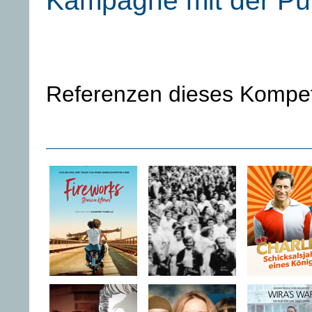
Kampagne mit der Publ
Referenzen dieses Kompe
FIREWORKS -
Aufstand der
Charles -
STRANIZZA D’
Frauen
Schicksals