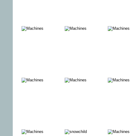
Das Kino ist
SUZI Q
DER KRIE
tot, es lebe
MIR
das Kino
Die Hamburger
Aus Liebe zum
IM
Krankheit
Überleben
NIEMAND
DAS INNERE
MAGIE DER
WAS KOS