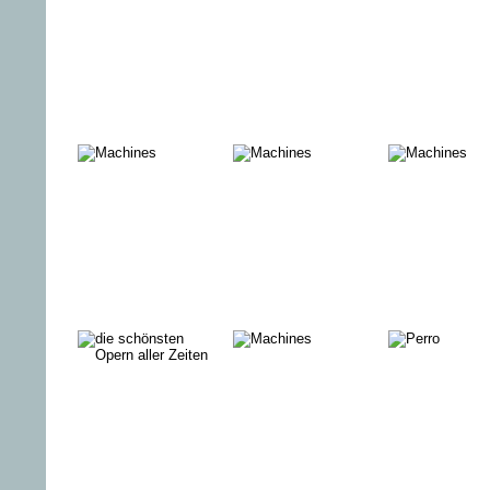
BARFÜSSIGE
EINES
VERFÜH
GRÄFIN
VOLKES
DER SIR
Mediabook:
Cinema
Cinema
Die 3-
Favorites:
Favorites:
Groschen-
Annies Männer
DON’T L
Oper
BACK
CON MAN –
Mediabook:
Cinema
Aufstieg und
Das Testament
Favorites:
Fall des Barry
des Dr.
Frau in Ro
Minkow
Mabuse