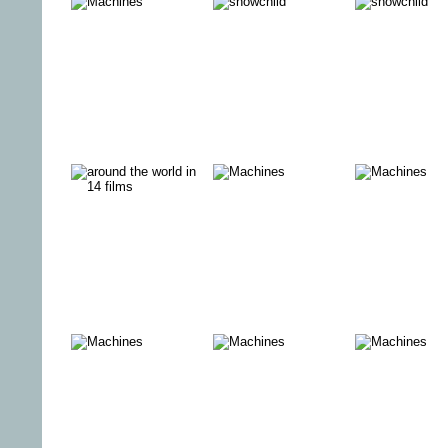
SYRIA
THE
WORLD I
CHILDREN
FILMS 20
DIRECTIONS
Wildes
MAYHEM
–
Deutschland 5
GESCHICHTEN
EINER NACHT
8. Kurdisches
DIE LEGENDE
SCHNEE
Filmfestival
VOM
HÄSSLICHEN
KÖNIG