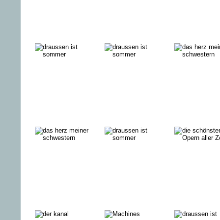
ALLE 28 TAGE
VERFEHLUNG
BESTEFR
… UND DANN
FESTIVAL
KILL ZON
KAM WANDA
DES
USA
DEUTSCHEN
FILMS 2015
EIN BLINDER
KOTZBROCKEN
MENSCH