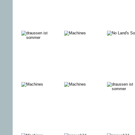
den
Waffenwahn
Allein gegen
DAS LET
Putin - Streit
MAHL
ums Gas
Redaktion
IT MUST
DAS MIL
Dokumentation
SCHWING! –
PROTOK
und
The blue note
Zeitgeschehen
story
MR GAY
POWER TO
AROUND 