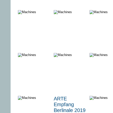
Rick and
The Fall – Tod
Unterwerf
Morty/ Staffel
in Belfast /
3
Staffel 3
Schätzen,
Berlin -
Ostfrauen
bieten, bangen
Schicksalsjahre
– Hinter den
einer Stadt |
Kulissen eines
1960 - 1969
Auktionshauses
Labaule &
Never again -
Das schw
ARTE
Erben
Amerikas
Meer
Empfang
Jugend gegen
Berlinale 2019