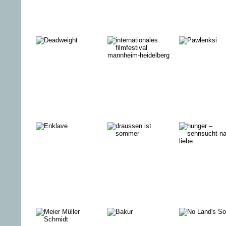
DAS UNHEIL
South East
European Film
Festival
(SEEFF) à
Berlin
DER
Internationales
Kings of
SWIMMINGPOOL
Filmfestival
Kallstadt
AM GOLAN
Mannheim-
Heidelberg
2016
ENKLAVE
DER WILLE
DA DOG
VERSETZT
SHOW