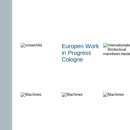
LEUCHTEN
WILDPFERDE
DIE WELT
Von Löwen
Terra X: Die
Der Kater 
Europen Work
und Lämmern
Deutschlandsaga
Hut / Folg
in Progress
20
Cologne
BAD
Internatio
SAMARITAN –
Filmfestiva
Im Visier des
Mannheim
Killers
Heidelber
2019