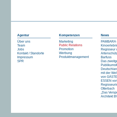
DER PIANIST
Agentur
Kompetenzen
News
Über uns
Marketing
PAMBARA -
Public Relations
Team
Kinoerlebn
Promotion
Jobs
Regisseur 
Werbung
Kontakt / Standorte
Artenschüt
Produktmanagement
Impressum
Barfuss
SPR
Das zweitg
Publikumsfe
Deutschlan
mit der We
von GÄST
ESSEN vo
Regisseuri
Otterbach
„Das Versp
Architekt B
Jan Schmid
FIREWORK
STRANIZZA
exklusiv in 
UNSER