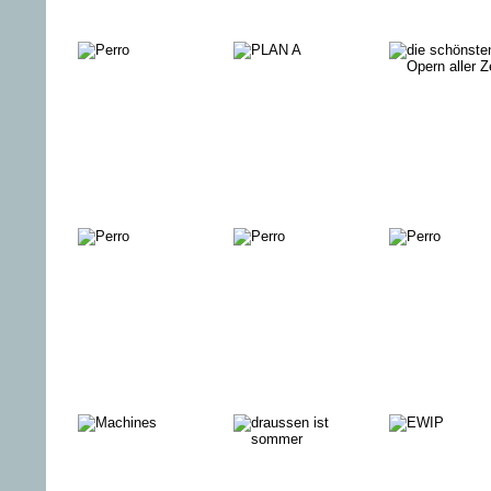
FUOCO
Saubere
SCHATTE
SACRO –
Sache
SUCHE NACH
DEM
HEILIGEN
FEUER DES
GESANGS
VATER
PLAN A
Riverboat
Berlin
ROAMERS -
GASMANN
IM FEUE
FOLLOW
YOUR LIKES