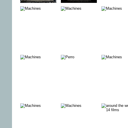
JOHNNY AND
TANJA –
FUCKING
ME - eine
TAGEBUCH
BORNHO
Zeitreise mit
EINER
John Heartfield
GUERILLERA
WENZEL -
ERNESTO‘S
VAMOS A
GLAUBT NIE,
ISLAND
PLAYA
WAS ICH
SINGE
EXAM
ARD-TopDocs
IM TOTE
– Der
WINKEL
Branchentreff
2023