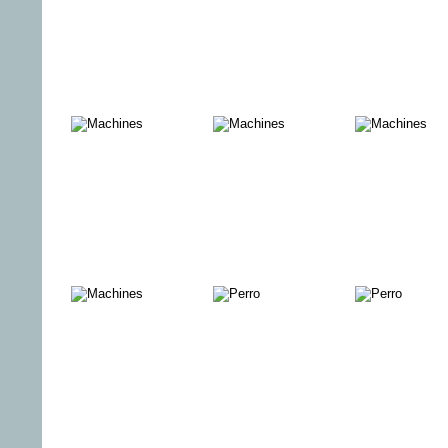
Rad auf Achse
Aufschrei der
Juno und 
Jugend
Reise zu 
Wundern
Männertrip
Blacula
40 Tage u
40 Nächte