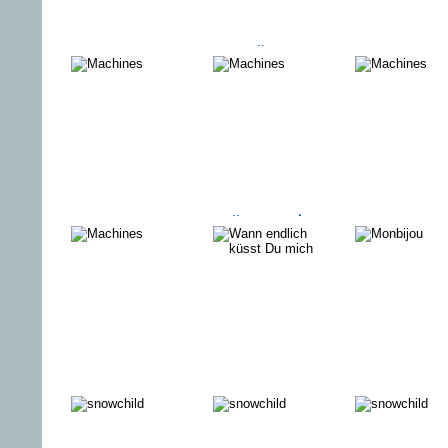
UNBEKANNTES
GSTÄTTEN
PRAG -
ARABIEN
KRIMI: D
KALTE T
(AT)
Reşeba - THE
GÜVERCİN –
AUFBRU
DARK WIND
THE PIGEON
COPS
Freddy/Eddy
Märchenhü
Berlin