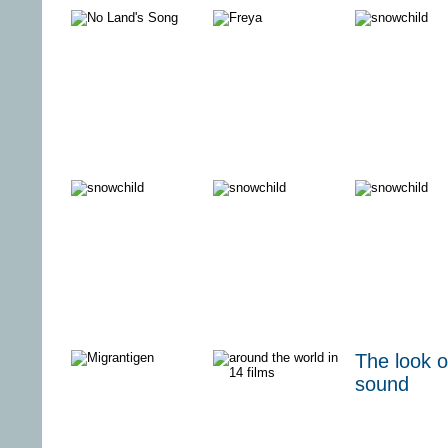
Internationales
FESTIVAL
DIE
Filmfestival
DES
HOCHZEI
Mannheim-
DEUTSCHEN
MEINER 
Heidelberg
FILMS 2017
2017
Wie starb
CODE of
30 Jahre
Benno
SURVIVAL
GROSSST
Ohnesorg?
Der 2. Juni
1967
BLUE
ALL ROADS
RICK &
The look o
MOUNTAIN
LEAD TO
MORTY -
sound
STATE - The
ROME
Staffel 2
Rise of
Thadland