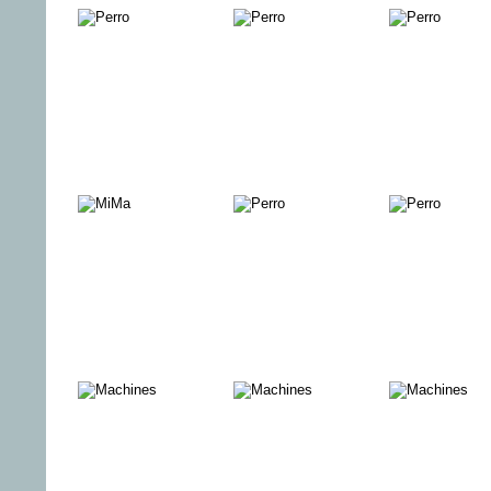
Coffy – Die
BANDAR
TOUBAB
Raubkatze
BAND
VON KRIEG
SAG DU ES
YALDA
UND LIEBE
MIR
Kino und Bar in
Leif in Concert
WIM
der Königstadt
- Vol. 2
WENDERS
DESPER