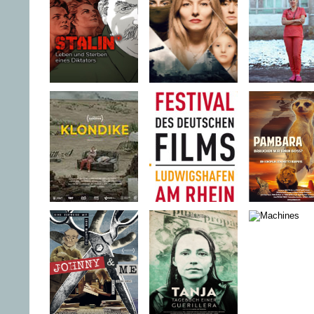
AMURI
eines Kön
Stalin - Leben
Stimmen aus
Ukraine ·
und Sterben
dem Krieg -
Kriegstag
eines Diktators
Ukraine 2022
einer
Kinderärzt
KLONDIKE
FESTIVAL
PAMBAR
DES
DEUTSCHEN
FILMS
LUDWIGSHAFEN
AM RHEIN
2023