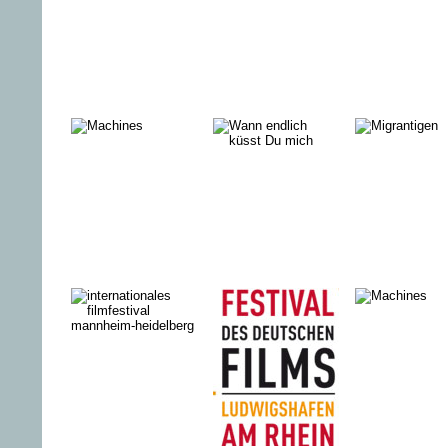
For The Love
DEICHBULLEN
TERRA X:
Of Spock
große Anf
– 500 Jah
Reformati
MACHINES
WANN
DIE BEST
ENDLICH
ALLER
KÜSST DU
WELTEN
MICH?