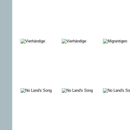
BERGE
MEIER
BAKUR
MEMORI
MÜLLER
ON STON
SCHMIDT
Die Klasse
DIE
DIL LEYL
VIERHHÄNDIGE