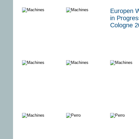
maischberger.
Kinder des
100.000 -
Europen 
die woche
Krieges
ALLES, 
in Progres
ICH NIE
Cologne 2
WOLLTE
Expedition
4 Wände
Arktis
Berlin: 30
Filme mit
Abstand
Die Charité -
Nur eine Frau
Queer for
Auf Leben und
Tod (1/5)