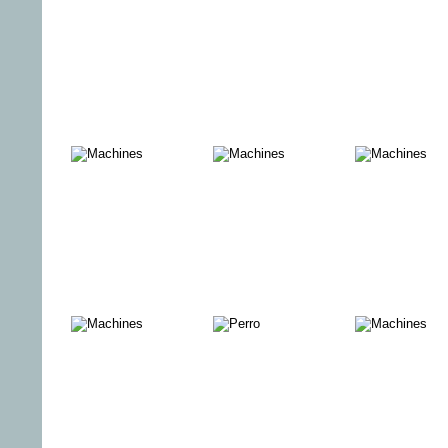
POST
ROBIN BANK
THE
APHASIE
DROVER'S
WIFE - The
Legend of
Molly Johnson
DIE JUNGEN
DIE ZEIT, DIE
MEIN
KADYAS
WIR TEILEN
FREMDE
(Á PROPOS
LAND
DE JOAN)