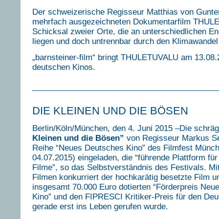
Der schweizerische Regisseur Matthias von Gunten
mehrfach ausgezeichneten Dokumentarfilm THU
Schicksal zweier Orte, die an unterschiedlichen E
liegen und doch untrennbar durch den Klimawandel
„barnsteiner-film“ bringt THULETUVALU am 13.08.2
deutschen Kinos.
DIE KLEINEN UND DIE BÖSEN
Berlin/Köln/München, den 4. Juni 2015 –Die schrä
Kleinen und die Bösen”
von Regisseur Markus Se
Reihe “Neues Deutsches Kino” des Filmfest Münch
04.07.2015) eingeladen, die “führende Plattform fü
Filme”, so das Selbstverständnis des Festivals. Mi
Filmen konkurriert der hochkarätig besetzte Film 
insgesamt 70.000 Euro dotierten “Förderpreis Neu
Kino” und den FIPRESCI Kritiker-Preis für den Deu
gerade erst ins Leben gerufen wurde.