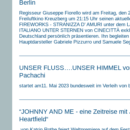
Berlin
Regisseur Giuseppe Fiorello wird am Freitag, den 2
Freiluftkino Kreuzberg um 21:15 Uhr seinen aktuell
FIREWORKS - STRANIZZA D’ AMURI unter dem L
ITALIANO UNTER STERNEN von CINECITTÀ exklu
Deutschland persönlich präsentieren. Ihn begleiten
Hauptdarsteller Gabriele Pizzurro und Samuele Seg
UNSER FLUSS….UNSER HIMMEL von
Pachachi
startet am11. Mai 2023 bundesweit im Verleih von b
“JOHNNY AND ME - eine Zeitreise mit
Heartfield“
von Katrin Rothe feiert Weltpremiere auf dem Fest