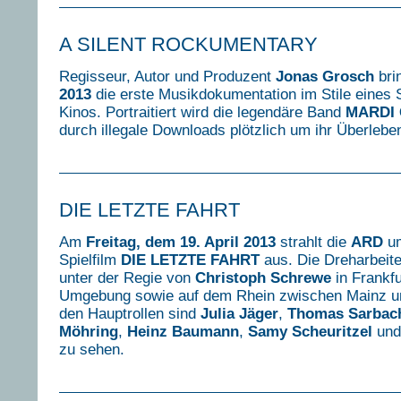
A SILENT ROCKUMENTARY
Regisseur, Autor und Produzent
Jonas Grosch
bri
2013
die erste Musikdokumentation im Stile eines 
Kinos. Portraitiert wird die legendäre Band
MARDI
durch illegale Downloads plötzlich um ihr Überlebe
DIE LETZTE FAHRT
Am
Freitag, dem 19. April 2013
strahlt die
ARD
u
Spielfilm
DIE LETZTE FAHRT
aus. Die Dreharbeit
unter der Regie von
Christoph Schrewe
in Frankf
Umgebung sowie auf dem Rhein zwischen Mainz und
den Hauptrollen sind
Julia Jäger
,
Thomas Sarbac
Möhring
,
Heinz Baumann
,
Samy Scheuritzel
un
zu sehen.