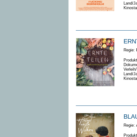
Land/Ja
Kinosta
ERNT
Regie:
Produkt
Dokume
Verleih
Land/Ja
Kinosta
BLA
Regie:
Produkt