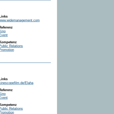
Links
www.widemanagement.com
Referenz
Kino
Event
Kompetenz
Public Relations
Promotion
Links
kinescopefilm.de/Elaha
Referenz
Kino
Event
Kompetenz
Public Relations
Promotion