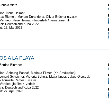
Ronald Vietz
tion: Neue Heimat
ax Riemelt, Mariam Durandona, Oliver Bröcker u.v.a.m.
/Vertrieb: Neue Heimat Filmverleih / barnsteiner film
ahr: Deutschland/Kuba 2022
rt: 18. Mai 2023
OS A LA PLAYA
Bettina Blümner
ion: Achtung Panda!, Marinka Filmes (Ko-Produktion)
eonard Scheicher, Victoria Schulz, Maya Unger, Jakub Gierszal,
 Torroella Ramos u.v.a.m.
Vertrieb: jip film & verleih
ahr: Deutschland/Kuba 2022
rt: 27. April 2023