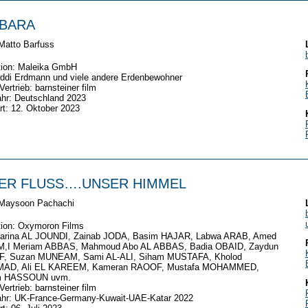
BARA
 Matto Barfuss
tion:
Maleika GmbH
ddi Erdmann und viele andere Erdenbewohner
Vertrieb: barnsteiner film
hr: Deutschland 2023
rt: 12. Oktober 2023
ER FLUSS….UNSER HIMMEL
 Maysoon Pachachi
tion:
Oxymoron Films
arina AL JOUNDI, Zainab JODA, Basim HAJAR, Labwa ARAB, Amed
,I Meriam ABBAS, Mahmoud Abo AL ABBAS, Badia OBAID, Zaydun
, Suzan MUNEAM, Sami AL-ALI, Siham MUSTAFA, Kholod
AD, Ali EL KAREEM, Kameran RAOOF, Mustafa MOHAMMED,
m HASSOUN uvm.
Vertrieb: barnsteiner film
ahr: UK-France-Germany-Kuwait-UAE-Katar 2022