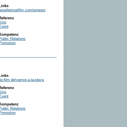
Links
neueheimatfilm.com/ernesto
Referenz
Kino
Event
Kompetenz
Public Relations
Promotion
Links
jip-film.de/vamos-a-la-playa
Referenz
Kino
Event
Kompetenz
Public Relations
Promotion