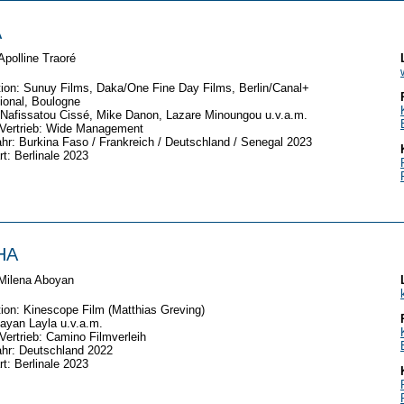
A
Apolline Traoré
tion:
Sunuy Films, Daka/One Fine Day Films, Berlin/Canal+
tional, Boulogne
Nafissatou Cissé, Mike Danon, Lazare Minoungou u.v.a.m.
/Vertrieb: Wide Management
hr: Burkina Faso / Frankreich / Deutschland / Senegal 2023
rt: Berlinale 2023
HA
Milena Aboyan
tion:
Kinescope Film (Matthias Greving)
ayan Layla u.v.a.m.
/Vertrieb: Camino Filmverleih
hr: Deutschland 2022
rt: Berlinale 2023