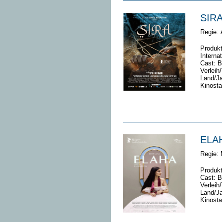
SIR
Regie:
Produk
Interna
Cast:
B
Verleih
Land/Ja
Kinosta
ELA
Regie:
Produk
Cast:
B
Verleih
Land/Ja
Kinosta