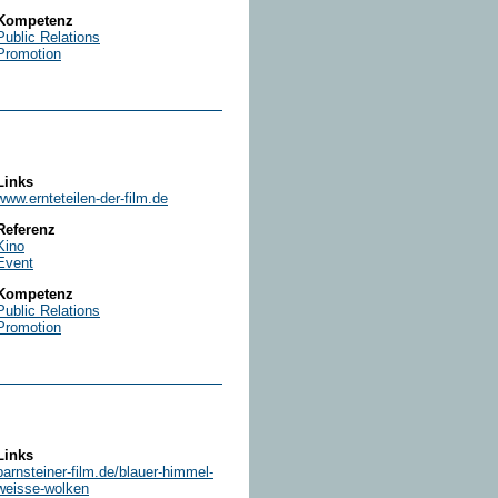
Kompetenz
Public Relations
Promotion
Links
www.ernteteilen-der-film.de
Referenz
Kino
Event
Kompetenz
Public Relations
Promotion
Links
barnsteiner-film.de/blauer-himmel-
weisse-wolken