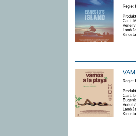
Regie:
Produk
Cast: M
Verleih
Land/J
Kinosta
VAM
Regie:
Produkt
Cast: L
Eugenio
Verleih/
Land/J
Kinosta