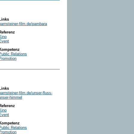
Links
barnsteiner-film.de/pambara
Referenz
Kino
Event
Kompetenz
Public Relations
Promotion
Links
barnsteiner-film.de/unser-fluss-
unser-himmel
Referenz
Kino
Event
Kompetenz
Public Relations
Promotion