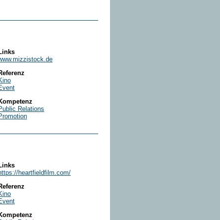
Links
www.mizzistock.de
Referenz
Kino
Event
Kompetenz
Public Relations
Promotion
Links
https://heartfieldfilm.com/
Referenz
Kino
Event
Kompetenz