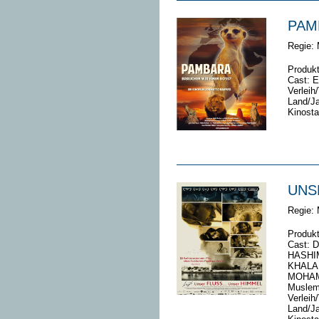
PAM
Regie:
Produk
Cast:
E
Verleih/
Land/Ja
Kinosta
UNS
Regie:
Produk
Cast:
D
HASHIM
KHALAF
MOHAM
Musle
Verleih/
Land/J