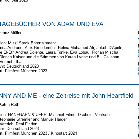
rt: 06. Juli 2023
 TAGEBÜCHER VON ADAM UND EVA
Franz Müller
ion: Mizzi Stock Entertainment
nca Androne, Álex Brendemühl, Belina Mohamed-Ali, Jakob D'Aprile,
e El-Etr, Andrea Dolente, Laura Tonke, Eva Löbau, Florian Mischa
Oldrich Kaiser und die Stimmen von Karen Lynne und Bill Callahan
Vertrieb: tba.
hr: Deutschland 2023
rt: Filmfest München 2023
NY AND ME - eine Zeitreise mit John Heartfield
Katrin Roth
tion: HANFGARN & UFER, Mischief Films, Dschoint Ventschr
tephanie Stremler and Manuel Harder
Vertrieb: Real Fiction
hr: Deutschland 2023
rt: Filmfest München 2023 / Kinostart 2024