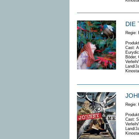
Kinosta
DIE
Regie: 
Produkt
Cast: A
Eurydic
Böder, 
Verleih/
Land/Ja
Kinosta
JOHN
Regie: 
Produk
Cast: S
Verleih/
Land/Ja
Kinosta