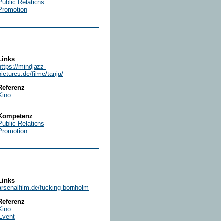
Public Relations
Promotion
Links
https://mindjazz-
pictures.de/filme/tanja/
Referenz
Kino
Kompetenz
Public Relations
Promotion
Links
arsenalfilm.de/fucking-bornholm
Referenz
Kino
Event