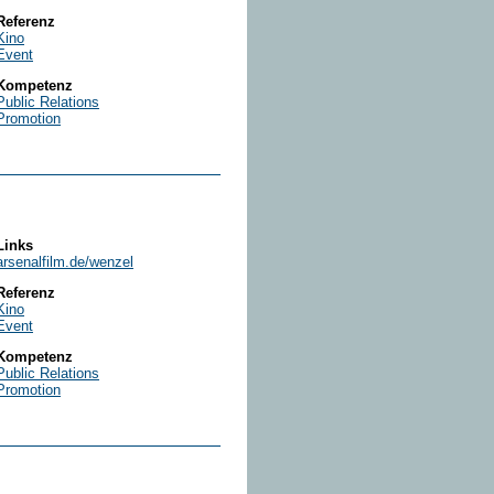
Referenz
Kino
Event
Kompetenz
Public Relations
Promotion
Links
arsenalfilm.de/wenzel
Referenz
Kino
Event
Kompetenz
Public Relations
Promotion