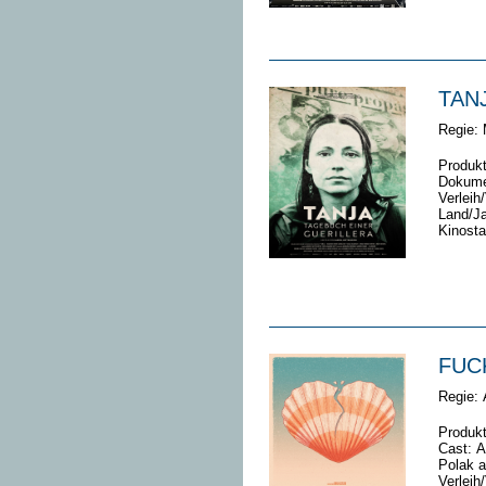
TAN
Regie: 
Produk
Dokume
Verleih
Land/Ja
Kinosta
FUC
Regie:
Produkt
Cast:
A
Polak 
Verleih