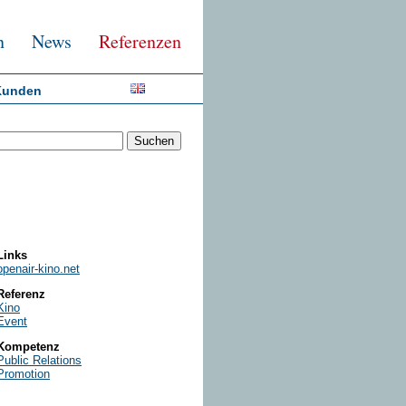
n
News
Referenzen
Kunden
Links
openair-kino.net
Referenz
Kino
Event
Kompetenz
Public Relations
Promotion