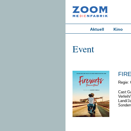
Aktuell
Kino
Event
FIR
Regie: 
Cast:Ga
Verleih
Land/Ja
Sonderv