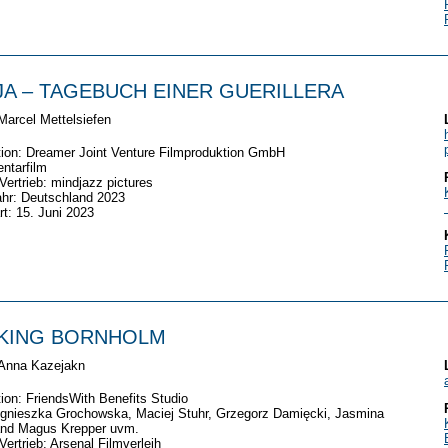
JA – TAGEBUCH EINER GUERILLERA
Marcel Mettelsiefen
tion:
Dreamer Joint Venture
Filmproduktion GmbH
ntarfilm
/Vertrieb: mindjazz pictures
hr: Deutschland 2023
rt: 15. Juni 2023
KING BORNHOLM
Anna Kazejakn
ion: FriendsWith Benefits Studio
gnieszka Grochowska, Maciej Stuhr, Grzegorz Damięcki, Jasmina
and Magus Krepper uvm.
/Vertrieb: Arsenal Filmverleih