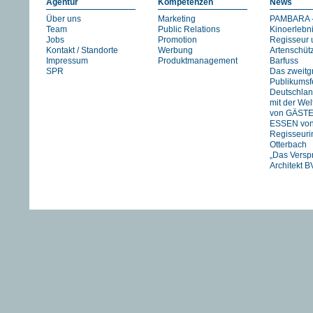
Agentur
Kompetenzen
News
Über uns
Marketing
PAMBARA -
Team
Public Relations
Kinoerlebn
Jobs
Promotion
Regisseur 
Kontakt / Standorte
Werbung
Artenschüt
Impressum
Produktmanagement
Barfuss
SPR
Das zweitg
Publikumsfe
Deutschlan
mit der We
von GÄST
ESSEN vo
Regisseuri
Otterbach
„Das Versp
Architekt B
Jan Schmid
FIREWORK
STRANIZZA
exklusiv in 
UNSER
FLUSS….
HIMMEL vo
Pachachi
“JOHNNY A
eine Zeitre
Heartfield“
DIE TAGE
VON ADAM
von Franz 