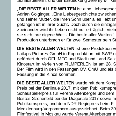
Schauspielerin, und der Entdeckung Jeremy Miliker
„
DIE BESTE ALLER WELTEN
ist eine Liebesgesch
Adrian Goiginger, „Eine Liebesgeschichte zwische
und seiner Mutter, die ihren Sohn über alles liebt 
gefangen ist in ihrer Sucht. Doch durch die einzigar
zueinander wird ihr Leben nicht nur erträglich, vie
sie sich ihre eigene Welt - Die beste aller Welten.“
Produktion unterbrach er für zwei Semester sein S
DIE BESTE ALLER WELTEN
ist eine Produktion v
Lailaps Pictures GmbH in Koproduktion mit SWR 
gefördert durch ÖFI, MFG und Stadt und Land Salz
Kinostart im Verleih von FILMPERLEN ist am 28. 
Der Film wird in den Fassungen OV, OmU und als b
Fassung in die Kinos kommen.
DIE BESTE ALLER WELTEN
wurde mit dem Komp
Preis bei der Berlinale 2017, mit dem Publikumspr
Schauspielerpreis für Verena Altenberger und dem 
Bestes Szenenbild bei der Diagonale 2017 sowie m
Publikumspreis, und dem NDR-Regiepreis beim Fil
Mecklenburg-Vorpommern ausgezeichnet. Beim 39. 
Filmfestival in Moskau wurde Verena Altenberger m