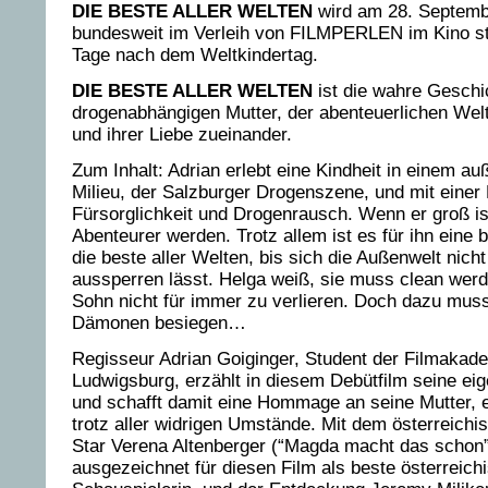
DIE BESTE ALLER WELTEN
wird am 28. Septem
bundesweit im Verleih von FILMPERLEN im Kino sta
Tage nach dem Weltkindertag.
DIE BESTE ALLER WELTEN
ist die wahre Geschi
drogenabhängigen Mutter, der abenteuerlichen Welt
und ihrer Liebe zueinander.
Zum Inhalt: Adrian erlebt eine Kindheit in einem a
Milieu, der Salzburger Drogenszene, und mit einer
Fürsorglichkeit und Drogenrausch. Wenn er groß is
Abenteurer werden. Trotz allem ist es für ihn eine 
die beste aller Welten, bis sich die Außenwelt nich
aussperren lässt. Helga weiß, sie muss clean werd
Sohn nicht für immer zu verlieren. Doch dazu muss
Dämonen besiegen…
Regisseur Adrian Goiginger, Student der Filmakad
Ludwigsburg, erzählt in diesem Debütfilm seine ei
und schafft damit eine Hommage an seine Mutter, e
trotz aller widrigen Umstände. Mit dem österreichi
Star Verena Altenberger (“Magda macht das schon”,
ausgezeichnet für diesen Film als beste österreich