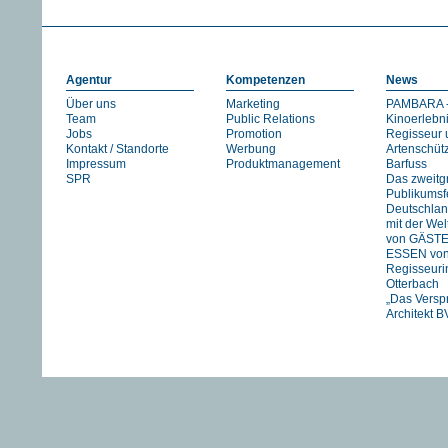
Agentur
Kompetenzen
News
Über uns
Marketing
PAMBARA -
Team
Public Relations
Kinoerlebn
Jobs
Promotion
Regisseur 
Kontakt / Standorte
Werbung
Artenschüt
Impressum
Produktmanagement
Barfuss
SPR
Das zweitg
Publikumsfe
Deutschlan
mit der We
von GÄST
ESSEN vo
Regisseuri
Otterbach
„Das Versp
Architekt B
Jan Schmid
FIREWORK
STRANIZZA
exklusiv in 
UNSER
FLUSS….
HIMMEL vo
Pachachi