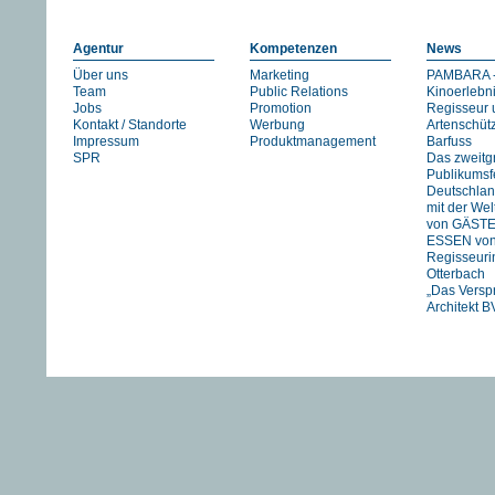
Agentur
Kompetenzen
News
Über uns
Marketing
PAMBARA -
Team
Public Relations
Kinoerlebn
Jobs
Promotion
Regisseur 
Kontakt / Standorte
Werbung
Artenschüt
Impressum
Produktmanagement
Barfuss
SPR
Das zweitg
Publikumsfe
Deutschlan
mit der We
von GÄST
ESSEN vo
Regisseuri
Otterbach
„Das Versp
Architekt B
Jan Schmid
FIREWORK
STRANIZZA
exklusiv in 
UNSER
FLUSS….
HIMMEL vo
Pachachi
“JOHNNY A
eine Zeitre
Heartfield“