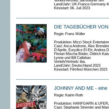
Verleih/Vertrieb: barnsteiner film
Land/Jahr: UK-France-Germany-K
Kinostart: 06. Juli 2023
DIE TAGEBÜCHER VON
Regie: Franz Müller
Produktion: Mizzi Stock Entertain
Cast: Anca Androne, Álex Brende
D'Aprile, Eurydice El-Etr, Andrea 
Florian Mischa Böder, Oldrich Kai
Lynne und Bill Callahan
Verleih/Vertrieb: tba.
Land/Jahr: Deutschland 2023
Kinostart: Filmfest München 2023
JOHNNY AND ME - eine Ze
Regie: Katrin Roth
Produktion: HANFGARN & UFER, M
Cast: Stephanie Stremler and Ma