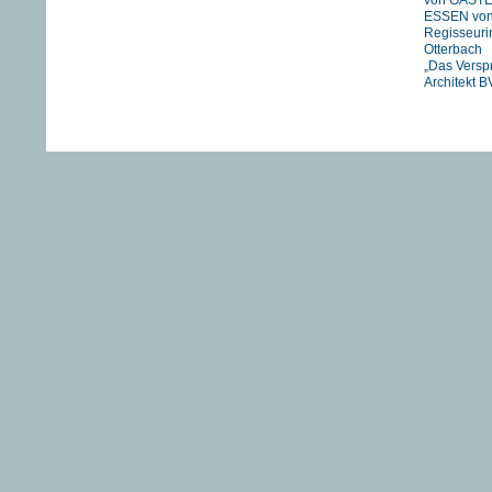
von GÄST
ESSEN vo
Regisseuri
Otterbach
„Das Versp
Architekt B
Jan Schmid
FIREWORK
STRANIZZA
exklusiv in 
UNSER
FLUSS….
HIMMEL vo
Pachachi
“JOHNNY A
eine Zeitre
Heartfield“
DIE TAGE
VON ADAM
von Franz 
TANJA – 
EINER GU
FUCKING
Newsarchi