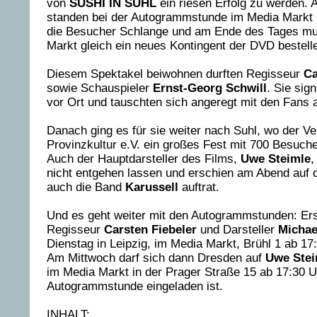
von
SUSHI IN SUHL
ein riesen Erfolg zu werden.
standen bei der Autogrammstunde im Media Markt i
die Besucher Schlange und am Ende des Tages mu
Markt gleich ein neues Kontingent der DVD bestell
Diesem Spektakel beiwohnen durften Regisseur
Ca
sowie Schauspieler
Ernst-Georg Schwill
. Sie sig
vor Ort und tauschten sich angeregt mit den Fans 
Danach ging es für sie weiter nach Suhl, wo der Ve
Provinzkultur e.V. ein großes Fest mit 700 Besuche
Auch der Hauptdarsteller des Films,
Uwe Steimle
,
nicht entgehen lassen und erschien am Abend auf d
auch die Band
Karussell
auftrat.
Und es geht weiter mit den Autogrammstunden: Er
Regisseur
Carsten Fiebeler
und Darsteller
Michae
Dienstag in Leipzig, im Media Markt, Brühl 1 ab 17
Am Mittwoch darf sich dann Dresden auf
Uwe Ste
im Media Markt in der Prager Straße 15 ab 17:30 U
Autogrammstunde eingeladen ist.
INHALT: