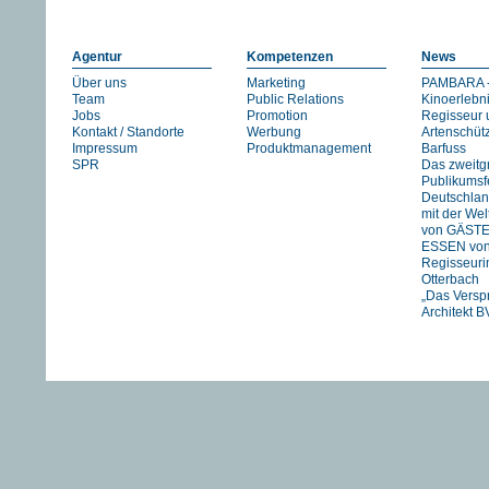
Agentur
Kompetenzen
News
Über uns
Marketing
PAMBARA -
Team
Public Relations
Kinoerlebn
Jobs
Promotion
Regisseur 
Kontakt / Standorte
Werbung
Artenschüt
Impressum
Produktmanagement
Barfuss
SPR
Das zweitg
Publikumsfe
Deutschlan
mit der We
von GÄST
ESSEN vo
Regisseuri
Otterbach
„Das Versp
Architekt B
Jan Schmid
FIREWORK
STRANIZZA
exklusiv in 
UNSER
FLUSS….
HIMMEL vo
Pachachi
“JOHNNY A
eine Zeitre