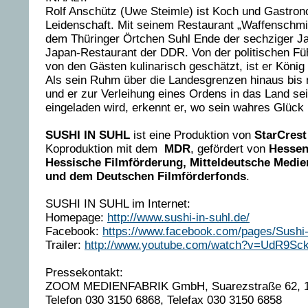
Rolf Anschütz (Uwe Steimle) ist Koch und Gastro
Leidenschaft. Mit seinem Restaurant „Waffenschmie
dem Thüringer Örtchen Suhl Ende der sechziger Ja
Japan-Restaurant der DDR. Von der politischen Fü
von den Gästen kulinarisch geschätzt, ist er König 
Als sein Ruhm über die Landesgrenzen hinaus bis 
und er zur Verleihung eines Ordens in das Land se
eingeladen wird, erkennt er, wo sein wahres Glück l
SUSHI IN SUHL
ist eine Produktion von
StarCres
Koproduktion mit dem
MDR
, gefördert von
Hessen
Hessische Filmförderung, Mitteldeutsche Medie
und dem Deutschen Filmförderfonds
.
SUSHI IN SUHL im Internet:
Homepage:
http://www.sushi-in-suhl.de/
Facebook:
https://www.facebook.com/pages/Sushi-
Trailer:
http://www.youtube.com/watch?v=UdR9S
Pressekontakt:
ZOOM MEDIENFABRIK GmbH, Suarezstraße 62, 14
Telefon 030 3150 6868, Telefax 030 3150 6858