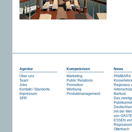
Agentur
Kompetenzen
News
Über uns
Marketing
PAMBARA -
Team
Public Relations
Kinoerlebn
Jobs
Promotion
Regisseur 
Kontakt / Standorte
Werbung
Artenschüt
Impressum
Produktmanagement
Barfuss
SPR
Das zweitg
Publikumsfe
Deutschlan
mit der We
von GÄST
ESSEN vo
Regisseuri
Otterbach