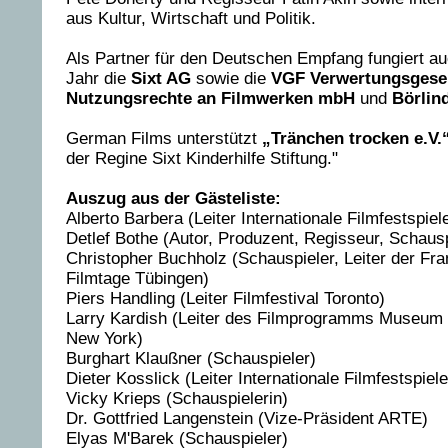
aus Kultur, Wirtschaft und Politik.
Als Partner für den Deutschen Empfang fungiert a
Jahr die
Sixt AG
sowie die
VGF Verwertungsgesel
Nutzungsrechte an Filmwerken mbH
und
Börlin
German Films unterstützt
„Tränchen trocken e.V.
der Regine Sixt Kinderhilfe Stiftung."
Auszug aus der Gästeliste:
Alberto Barbera (Leiter Internationale Filmfestspiel
Detlef Bothe (Autor, Produzent, Regisseur, Schausp
Christopher Buchholz (Schauspieler, Leiter der Fr
Filmtage Tübingen)
Piers Handling (Leiter Filmfestival Toronto)
Larry Kardish (Leiter des Filmprogramms Museum 
New York)
Burghart Klaußner (Schauspieler)
Dieter Kosslick (Leiter Internationale Filmfestspiele
Vicky Krieps (Schauspielerin)
Dr. Gottfried Langenstein (Vize-Präsident ARTE)
Elyas M'Barek (Schauspieler)