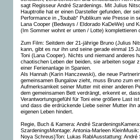
sagt Regisseur André Szardenings. Mit Julius Nitsc
Hauptrolle hat er einen Darsteller gefunden, der sei
Performance in „Toubab“ Publikum wie Presse in s
Lana Cooper (Bedways / Eldorado KaDeWe) und K
(Im Sommer wohnt er unten / Lotte) komplettieren 
Zum Film: Seitdem der 21-jährige Bruno (Julius Ni
kann, gibt es nur ihn und seine gerade einmal 15 Ja
Toni (Lana Cooper). Nichts und niemand anderes ha
chaotischen Leben der beiden, sie arbeiten sogar
einer Ferienanlage in Spanien.
Als Hannah (Karin Hanczewski), die neue Partnerin
gemeinsamen Bungalow zieht, muss Bruno zum ers
Aufmerksamkeit seiner Mutter mit einer anderen Pe
dem gemeinsamen Bett verdrängt, erkennt er, dass
Verantwortungsgefühl für Toni eine größere Last ist
und dass die erdrückende Liebe seiner Mutter ihn 
eigenen Leben hindert.
Regie, Buch & Kamera: André SzardeningsKamera
SzardeningsMontage: Antonia-Marleen KleinMusik
Noya Schreus)Ton: Lukas RablAusstattung: André S