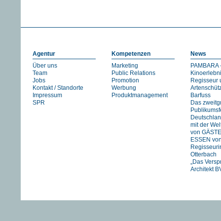
Agentur
Kompetenzen
News
Über uns
Marketing
PAMBARA -
Team
Public Relations
Kinoerlebn
Jobs
Promotion
Regisseur 
Kontakt / Standorte
Werbung
Artenschüt
Impressum
Produktmanagement
Barfuss
SPR
Das zweitg
Publikumsfe
Deutschlan
mit der We
von GÄST
ESSEN vo
Regisseuri
Otterbach
„Das Versp
Architekt B
Jan Schmid
FIREWORK
STRANIZZA
exklusiv in 
UNSER
FLUSS….