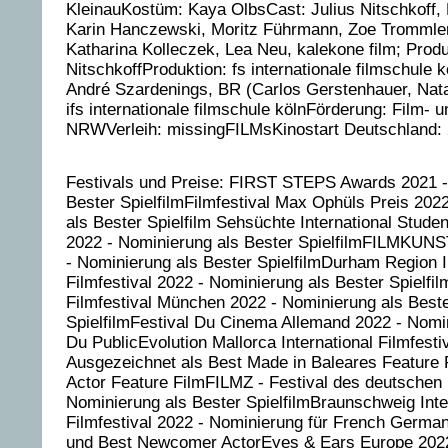
KleinauKostüm: Kaya OlbsCast: Julius Nitschkoff,
Karin Hanczewski, Moritz Führmann, Zoe Trommle
Katharina Kolleczek, Lea Neu, kalekone film; Produ
NitschkoffProduktion: fs internationale filmschule 
André Szardenings, BR (Carlos Gerstenhauer, Nata
ifs internationale filmschule kölnFörderung: Film- 
NRWVerleih: missingFILMsKinostart Deutschland: 
Festivals und Preise: FIRST STEPS Awards 2021 -
Bester SpielfilmFilmfestival Max Ophüls Preis 202
als Bester Spielfilm Sehsüchte International Studen
2022 - Nominierung als Bester SpielfilmFILMKU
- Nominierung als Bester SpielfilmDurham Region I
Filmfestival 2022 - Nominierung als Bester Spielfi
Filmfestival München 2022 - Nominierung als Best
SpielfilmFestival Du Cinema Allemand 2022 - Nomin
Du PublicEvolution Mallorca International Filmfesti
Ausgezeichnet als Best Made in Baleares Feature 
Actor Feature FilmFILMZ - Festival des deutschen 
Nominierung als Bester SpielfilmBraunschweig Inte
Filmfestival 2022 - Nominierung für French Germa
und Best Newcomer ActorEyes & Ears Europe 2022 