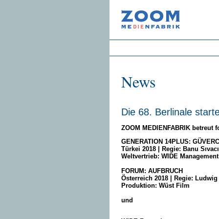
News
Die 68. Berlinale starte
ZOOM MEDIENFABRIK betreut fol
GENERATION 14PLUS: GÜVERC
Türkei 2018 | Regie: Banu Sıvacı
Weltvertrieb: WIDE Management
FORUM: AUFBRUCH
Österreich 2018 | Regie: Ludwig
Produktion: Wüst Film
und