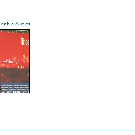
urück
(alle)
weiter