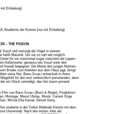
 mit Einladung)
8, Akademie der Künste (nur mit Einladung)
İN – THE PIGEON
t Yusuf und versorgt die Vögel in seinem
be heißt Maverdi. Um sie so nah wie möglich
 Körner für sie manchmal sogar zwischen die Lippen.
 ein Außenseiter, genauso wie Yusuf unter den
und Gewalt begegnen. Die Miene des jungen Mannes
n sein Bruder zum Arbeiten aus dem Haus jagt, bringt
ößert seine Not. Banu Sıvacı entwickelt in ihrem
 Mitgefühl für den erst zerbrechlich anmutenden, dann
, der ein Glück verteidigt, das ihm kaum jemand
in Film von
Banu Sıvacı (Buch & Regie), Produktion:
ran, Montage: Mesut Ulutaş, Musik: Canset Özge
 Sarı, Michal Elia Kamal, Demet Genç.
ie studierte in der Türkei Bildende Künste mit dem
va Universität. Nach den ersten Jobs als