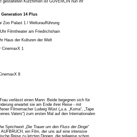
st gestalteten Kurzfilmen ist GÜVERCIN nun ihr
/ Generation 14 Plus
r Zoo Palast 1 / Welturaufführung
Uhr Filmtheater am Friedrichshain
r Haus der Kulturen der Welt
r CinemaxX 1
 CinemaxX 8
 Frau verlässt einen Mann. Beide begegnen sich für
nderung erwartet sie am Ende ihrer Reise - mit
iener Filmemacher Ludwig Wüst („u.a. „Koma“, „Tape
eines Vaters“) zum ersten Mal auf den Internationalen
 Sprichwort „
Die Trauer um den Fluss der Dinge
“
t: AUFBRUCH, ein Film, der uns auf eine intensive
mische Reise zu letzten Dingen, die teilweise schon