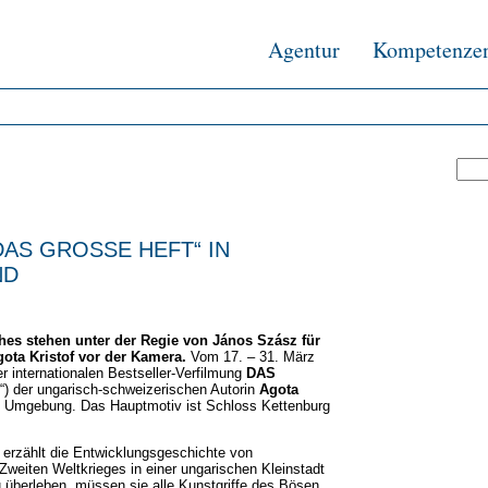
Agentur
Kompetenze
AS GROSSE HEFT“ IN
ND
hes stehen unter der Regie von János Szász für
gota Kristof vor der Kamera.
Vom 17. – 31. März
r internationalen Bestseller-Verfilmung
DAS
“) der ungarisch-schweizerischen Autorin
Agota
nd Umgebung. Das Hauptmotiv ist Schloss Kettenburg
erzählt die Entwicklungsgeschichte von
Zweiten Weltkrieges in einer ungarischen Kleinstadt
überleben, müssen sie alle Kunstgriffe des Bösen