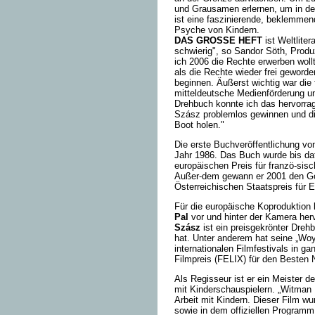
und Grausamen erlernen, um in de
ist eine faszinierende, beklemmen
Psyche von Kindern.
DAS GROSSE HEFT
ist Weltliter
schwierig", so Sandor Söth, Produz
ich 2006 die Rechte erwerben wollt
als die Rechte wieder frei geworde
beginnen. Äußerst wichtig war die
mitteldeutsche Medienförderung u
Drehbuch konnte ich das hervorr
Szász problemlos gewinnen und die
Boot holen."
Die erste Buchveröffentlichung v
Jahr 1986. Das Buch wurde bis da
europäischen Preis für franzö-sisc
Außer-dem gewann er 2001 den Gott
Österreichischen Staatspreis für E
Für die europäische Koproduktion
Pal
vor und hinter der Kamera her
Szász
ist ein preisgekrönter Drehb
hat. Unter anderem hat seine „Wo
internationalen Filmfestivals in 
Filmpreis (FELIX) für den Besten 
Als Regisseur ist er ein Meister
mit Kinderschauspielern. „Witman B
Arbeit mit Kindern. Dieser Film wur
sowie in dem offiziellen Programm