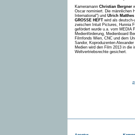
Kameramann
Christian Bergner
w
Oscar nominiert. Die männlichen H
International“) und
Ulrich Matthes
GROSSE HEFT
wird als deutsch-
zwischen Intuit Pictures, Hunnia F
gefördert wurde u.a. vom MEDIA 
Medienförderung, Medienboard Ber
Filmfonds Wien, CNC und dem Ung
Sandor, Koproduzenten Alexander 
Medien wird den Film 2013 in die i
Weltvertriebsrechte gesichert.
z