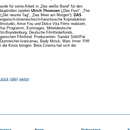
urde für seine Arbeit in „Das weiße Band“ für den
auptrollen spielen
Ulrich Thomsen
(„Das Fest“, „The
(„Der neunte Tag“, „Das Meer am Morgen“).
DAS
ungarisch-österreichisch-französische Koproduktion
ilmstudio, Amor Fou und Dolce Vita Films realisiert,
Plus Programm, Eurimages, Mitteldeutsche
lin-Brandenburg, Deutsche Filmförderfonds,
arischen Filmfond. Produzenten: Sandor Söth/Pal
Dumreicher-Ivancenau, Bady Minck, Marc Irmer. Piffl
n die Kinos bringen. Beta Cinema hat sich die
urück
(alle)
weiter