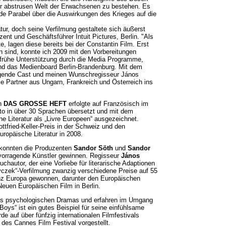
r abstrusen Welt der Erwachsenen zu bestehen. Es
de Parabel über die Auswirkungen des Krieges auf die
atur, doch seine Verfilmung gestaltete sich äußerst
ent und Geschäftsführer Intuit Pictures, Berlin. "Als
e, lagen diese bereits bei der Constantin Film. Erst
n sind, konnte ich 2009 mit den Vorbereitungen
 frühe Unterstützung durch die Media Programme,
nd das Medienboard Berlin-Brandenburg. Mit dem
agende Cast und meinen Wunschregisseur János
 Partner aus Ungarn, Frankreich und Österreich ins
on
DAS GROSSE HEFT
erfolgte auf Französisch im
to in über 30 Sprachen übersetzt und mit dem
he Literatur als „Livre Europeen“ ausgezeichnet.
fried-Keller-Preis in der Schweiz und den
uropäische Literatur in 2008.
 konnten die Produzenten
Sandor Söth
und
Sandor
vorragende Künstler gewinnen. Regisseur
János
uchautor, der eine Vorliebe für literarische Adaptionen
yczek“-Verfilmung zwanzig verschiedene Preise auf 55
ganz Europa gewonnen, darunter den Europäischen
Neuen Europäischen Film in Berlin.
 des psychologischen Dramas und erfahren im Umgang
oys“ ist ein gutes Beispiel für seine einfühlsame
de auf über fünfzig internationalen Filmfestivals
 des Cannes Film Festival vorgestellt.