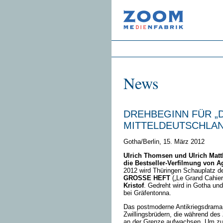
News
DREHBEGINN FÜR „D
MITTELDEUTSCHLA
Gotha/Berlin, 15. März 2012
Ulrich Thomsen und Ulrich Matt
die Bestseller-Verfilmung von A
2012 wird Thüringen Schauplatz de
GROSSE HEFT
(„Le Grand Cahier
Kristof
. Gedreht wird in Gotha u
bei Gräfentonna.
Das postmoderne Antikriegsdrama 
Zwillingsbrüdern, die während des 
an der Grenze aufwachsen. Um zu 