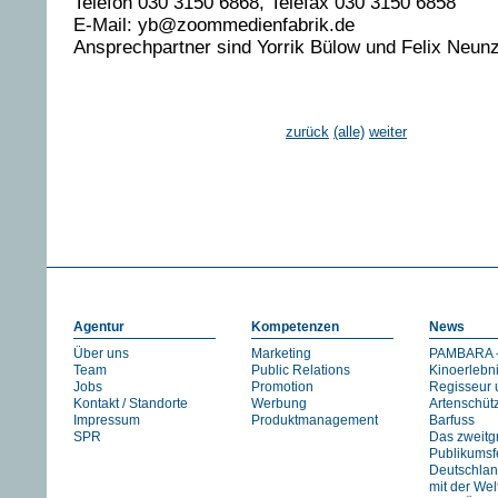
Telefon 030 3150 6868, Telefax 030 3150 6858
E-Mail: yb@zoommedienfabrik.de
Ansprechpartner sind Yorrik Bülow und Felix Neunz
zurück
(alle)
weiter
Agentur
Kompetenzen
News
Über uns
Marketing
PAMBARA -
Team
Public Relations
Kinoerlebn
Jobs
Promotion
Regisseur 
Kontakt / Standorte
Werbung
Artenschüt
Impressum
Produktmanagement
Barfuss
SPR
Das zweitg
Publikumsfe
Deutschlan
mit der We