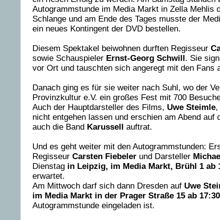
Autogrammstunde im Media Markt in Zella Mehlis 
Schlange und am Ende des Tages musste der Medi
ein neues Kontingent der DVD bestellen.
Diesem Spektakel beiwohnen durften Regisseur
Ca
sowie Schauspieler
Ernst-Georg Schwill
. Sie sig
vor Ort und tauschten sich angeregt mit den Fans 
Danach ging es für sie weiter nach Suhl, wo der Ve
Provinzkultur e.V. ein großes Fest mit 700 Besuche
Auch der Hauptdarsteller des Films,
Uwe Steimle
,
nicht entgehen lassen und erschien am Abend auf d
auch die Band
Karussell
auftrat.
Und es geht weiter mit den Autogrammstunden: Er
Regisseur
Carsten Fiebeler
und Darsteller
Michae
Dienstag
in Leipzig, im Media Markt, Brühl 1 ab
erwartet.
Am Mittwoch darf sich dann Dresden auf
Uwe Ste
im Media Markt in der Prager Straße 15 ab 17:3
Autogrammstunde eingeladen ist.