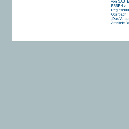
von GÄST
ESSEN vo
Regisseuri
Otterbach
„Das Versp
Architekt B
Jan Schmid
FIREWORK
STRANIZZA
exklusiv in 
UNSER
FLUSS….
HIMMEL vo
Pachachi
“JOHNNY A
eine Zeitre
Heartfield“
DIE TAGE
VON ADAM
von Franz 
TANJA – 
EINER GU
FUCKING
Newsarchi